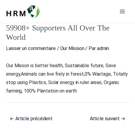
Aller
Mai
au
Men
contenu
59908+ Supporters All Over The
Navigation
des
World
articles
Laisser un commentaire
/
Our Mission
/ Par
admin
Our Misson is better health, Sustainable future, Save
energy,Animals can live frely in forest,0% Wastage, Totally
stop using Plastics, Solar energy in ruler areas, Organic
farming, 100% Plantation on earth
←
Article précédent
Article suivant
→