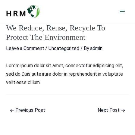
Skip
Mai
to
Men
content
We Reduce, Reuse, Recycle To
Post
navigation
Protect The Environment
Leave a Comment
/
Uncategorized
/ By
admin
Lorem ipsum dolor sit amet, consectetur adipisicing elit,
sed do Duis aute irure dolor in reprehenderit in voluptate
velit esse cillum.
←
Previous Post
Next Post
→