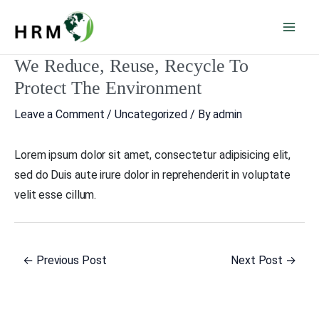
Skip
Mai
to
Men
content
We Reduce, Reuse, Recycle To
Post
navigation
Protect The Environment
Leave a Comment
/
Uncategorized
/ By
admin
Lorem ipsum dolor sit amet, consectetur adipisicing elit,
sed do Duis aute irure dolor in reprehenderit in voluptate
velit esse cillum.
←
Previous Post
Next Post
→